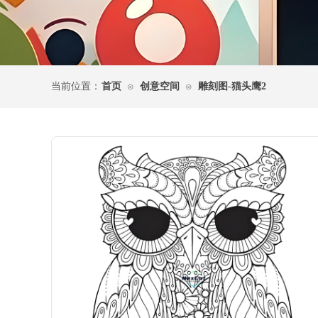
当前位置：
首页
创意空间
雕刻图-猫头鹰2
⊙
⊙